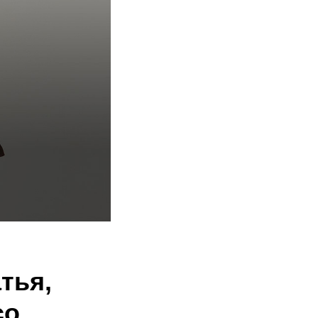
тья,
со