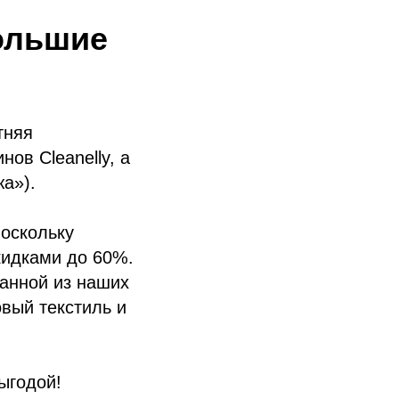
ольшие
тняя
ов Cleanelly, а
жа»).
поскольку
кидками до 60%.
ванной из наших
вый текстиль и
ыгодой!