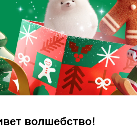
ивет волшебство!