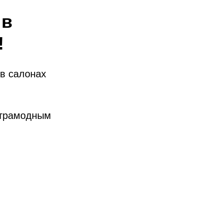
 в
!
 в салонах
ьтрамодным