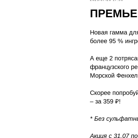
ПРЕМЬЕ
Новая гамма для
более 95 % ингр
А еще 2 потряс
французского ре
Морской Фенхел
Скорее попробу
– за 359 ₽!
* Без сульфатн
Акция с 31.07 п