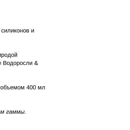
 силиконов и
иродой
е Водоросли &
 объемом 400 мл
ам гаммы.