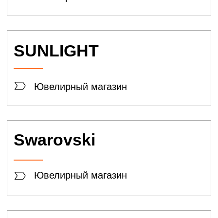
Польза
Бады и витамины
CLEANELLY
Текстиль
Fissman
Посуда
KuchenLand