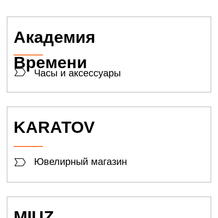
Косметика
D&P
perfumum
Парфюмерия
Le mousse
Парфюмерия
Территория
красоты
Косметика