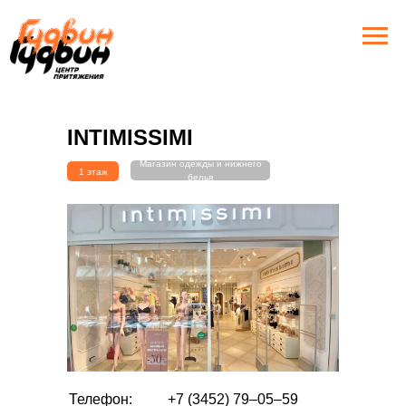
INTIMISSIMI
Магазин одежды и нижнего
1 этаж
белья
Intimissimi - итальянская компания по производству
Телефон:
+7 (3452) 79‒05‒59