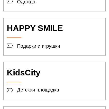
ECCO
Обувь
LADY
COLLECTION
Сеть магазинов
Les biJuox
Бижутерии