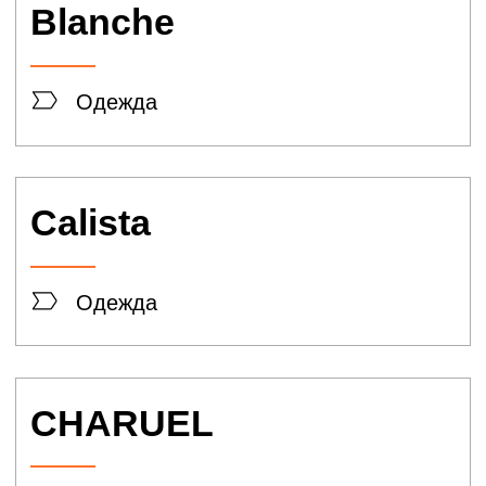
GLENFIELD
Трикотажные изделия
LEE
WRANGLER
Одежда
Performa
Одежда
Tom Tailor