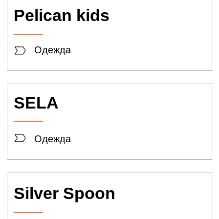
MARMALATO
Бижутерия
MASCOTTE
Обувь
Pellecon
Кожгалантерея
Rendez - vous