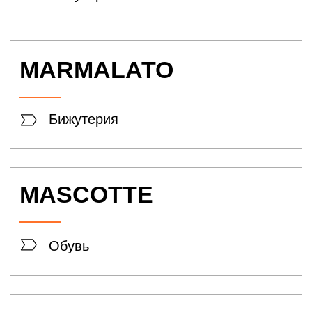
Техника
Теле2
Оператор связи
МТС
Оператор связи
Bronoskins
Аксессуары