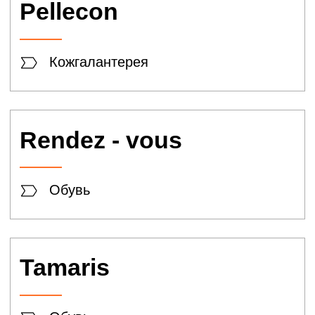
Estel Артико
Косметика
L´OCCITANE
Косметика
Organic shop
Косметика