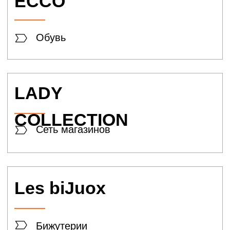
Samsung
Техника
TOP СASE
Аксессуары
Yota
Оператор связи
Polaris