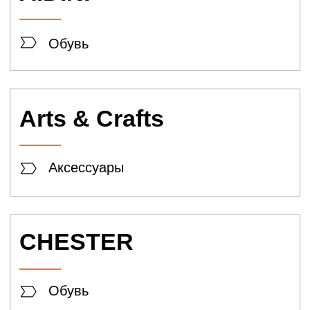
Ювелирный магазин
LERO
Аксессуары
Мегафон
Оператор связи
Эльдорадо
Техника