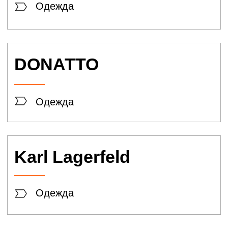
GULLIVER
Одежда
HAPPY SMILE
Подарки и игрушки
KidsCity
Детская площадка
Pelican kids